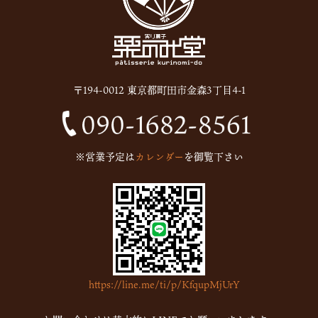
〒194-0012 東京都町田市金森3丁目4-1
※営業予定は
カレンダー
を御覧下さい
https://line.me/ti/p/KfqupMjUrY