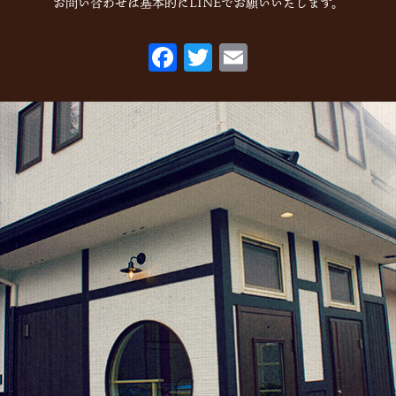
お問い合わせは基本的にLINEでお願いいたします。
F
T
E
ac
w
m
eb
itt
ai
o
er
l
o
k