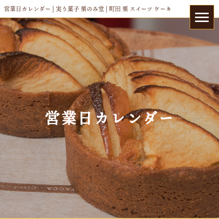
営業日カレンダー | 実り菓子 栗のみ堂 | 町田 栗 スイーツ ケーキ
営業日カレンダー