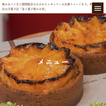
栗のみパイなど期間限定のものからレギュラーの定番スイーツまで。町
田の洋菓子店「実り菓子栗のみ堂」
メニュー