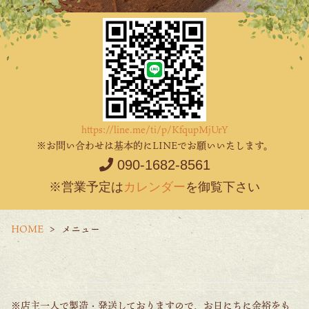
https://line.me/ti/p/KfqupMjUrY
※お問い合わせは基本的にLINEでお願いいたします。
090-1682-8561
※営業予定は
カレンダー
を御覧下さい
HOME
メニュー
※店主一人で製造・発送しておりますので、お日にちに余裕をも