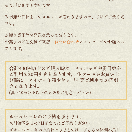
って頂けますと幸いです。
※季節や日によってメニューが変わりますので、予めご了承くだ
さい。
※焼き菓子等の発送を承っております。
お菓子のご注文はご来店・
お問い合わせ
のメッセージでお願いい
たします。
合計800円以上のご購入時に、マイバッグや風呂敷を
ご利用で20円引きとなります。 生ケーキをお買い上
げ時に、マイケーキ箱やタッパー等ご利用で20円引
きとなります。
(高さ10センチ以上のものをご用意ください)
ホールケーキのご予約も承ります。
※引渡予定日の7日前までにご予約ください。
※ホールケーキの予約につきましては、子どもの体調不良に