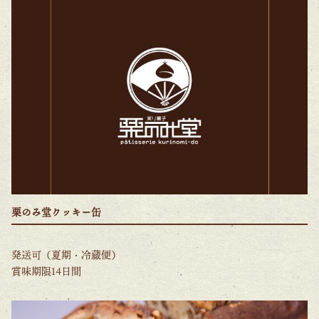
栗のみ堂クッキー缶
発送可（夏期・冷蔵便）
賞味期限14日間