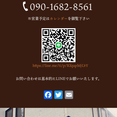
※営業予定は
カレンダー
を御覧下さい
https://line.me/ti/p/KfqupMjUrY
お問い合わせは基本的にLINEでお願いいたします。
F
T
E
ac
w
m
eb
itt
ai