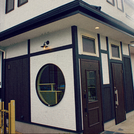
o
er
l
o
k