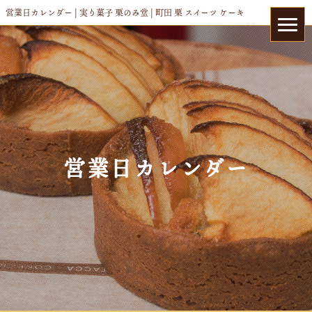
営業日カレンダー | 実り菓子 栗のみ堂 | 町田 栗 スイーツ ケーキ
営業日カレンダー