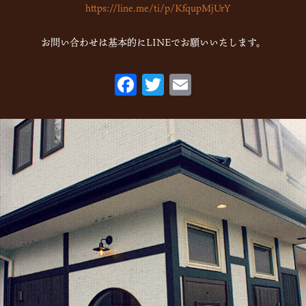
https://line.me/ti/p/KfqupMjUrY
お問い合わせは基本的にLINEでお願いいたします。
F
T
E
ac
w
m
eb
itt
ai
o
er
l
o
k