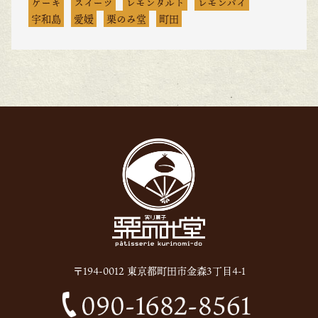
ケーキ
スイーツ
レモンタルト
レモンパイ
宇和島
愛媛
栗のみ堂
町田
〒194-0012 東京都町田市金森3丁目4-1