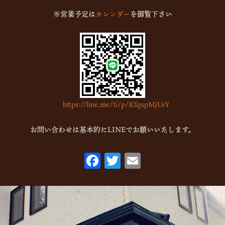
※営業予定は
カレンダー
を御覧下さい
https://line.me/ti/p/KfqupMjUrY
お問い合わせは基本的にLINEでお願いいたします。
F
T
E
ac
w
m
eb
itt
ai
o
er
l
o