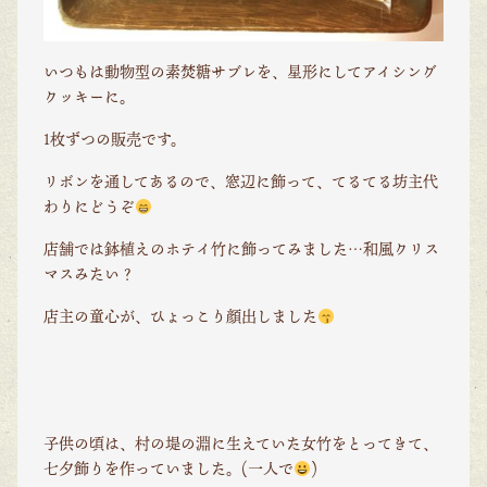
いつもは動物型の素焚糖サブレを、星形にしてアイシング
クッキーに。
1枚ずつの販売です。
リボンを通してあるので、窓辺に飾って、てるてる坊主代
わりにどうぞ
店舗では鉢植えのホテイ竹に飾ってみました…和風クリス
マスみたい？
店主の童心が、ひょっこり顔出しました
子供の頃は、村の堤の淵に生えていた女竹をとってきて、
七夕飾りを作っていました。(一人で
)