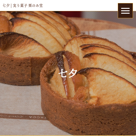
七夕 | 実り菓子 栗のみ堂
七夕