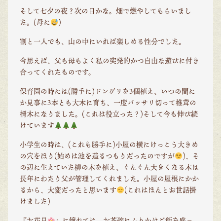
そして七夕の夜？次の日かな。畑で燃やしてもらいまし
た。(母に
)
割と一人でも、山の中にいれば楽しめる性分でした。
今思えば、父も母もよく私の突発的かつ自由な遊びに付き
合ってくれたものです。
保育園の時には(勝手に)ドングリを3個植え、いつの間に
か見事に3本とも大木に育ち、一度バッサリ切って椎茸の
榾木になりました。(これは役立った？)そして今も伸び続
けています
小学生の時は、(これも勝手に)小屋の横にけっこう大きめ
の穴をほり(始めは池を造るつもりだったのですが
)、そ
の辺に生えていた柳の木を植え、ぐんぐん大きくなる木は
長年にわたり父が管理してくれました。小屋の屋根にかか
るから、大変だったと思います
(これはほんとお世話掛
けました)
『お花見
』に憧れては、お茶碗にふりかけご飯を盛っ