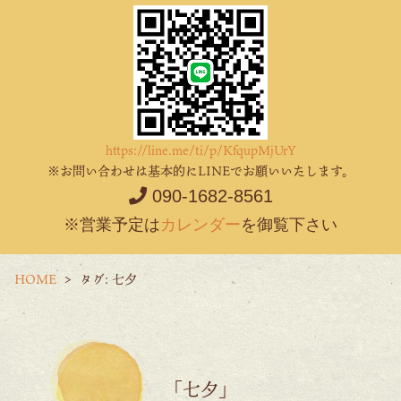
https://line.me/ti/p/KfqupMjUrY
※お問い合わせは基本的にLINEでお願いいたします。
090-1682-8561
※営業予定は
カレンダー
を御覧下さい
HOME
タグ:
七夕
「七夕」