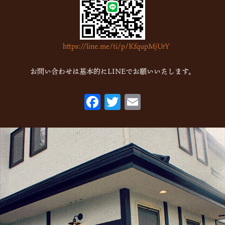
https://line.me/ti/p/KfqupMjUrY
お問い合わせは基本的にLINEでお願いいたします。
F
T
E
ac
w
m
eb
itt
ai
o
er
l
o
k