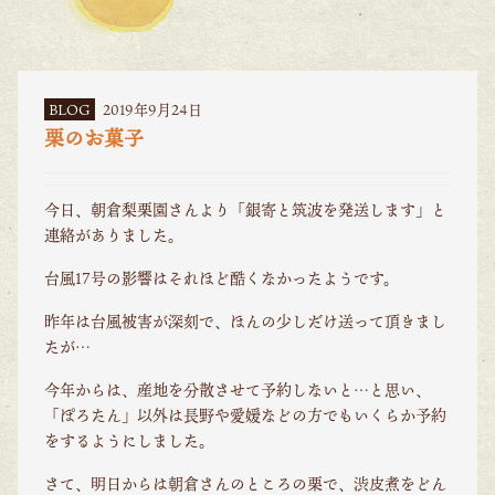
BLOG
2019年9月24日
栗のお菓子
今日、朝倉梨栗園さんより「銀寄と筑波を発送します」と
連絡がありました。
台風17号の影響はそれほど酷くなかったようです。
昨年は台風被害が深刻で、ほんの少しだけ送って頂きまし
たが…
今年からは、産地を分散させて予約しないと…と思い、
「ぽろたん」以外は長野や愛媛などの方でもいくらか予約
をするようにしました。
さて、明日からは朝倉さんのところの栗で、渋皮煮をどん