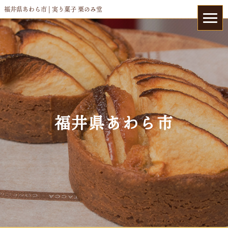
福井県あわら市 | 実り菓子 栗のみ堂
福井県あわら市