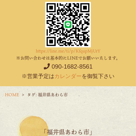
https://line.me/ti/p/KfqupMjUrY
※お問い合わせは基本的にLINEでお願いいたします。
090-1682-8561
※営業予定は
カレンダー
を御覧下さい
HOME
タグ:
福井県あわら市
「福井県あわら市」