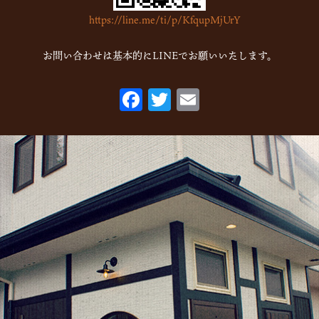
https://line.me/ti/p/KfqupMjUrY
お問い合わせは基本的にLINEでお願いいたします。
F
T
E
ac
w
m
eb
itt
ai
o
er
l
o
k