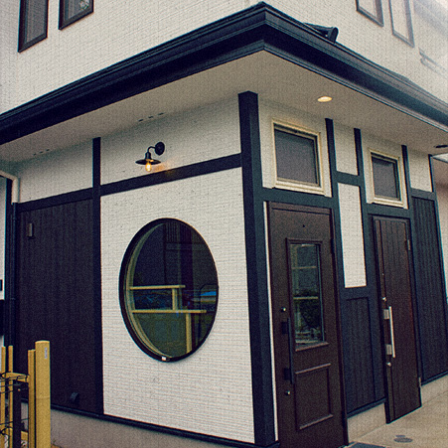
o
er
l
o
k