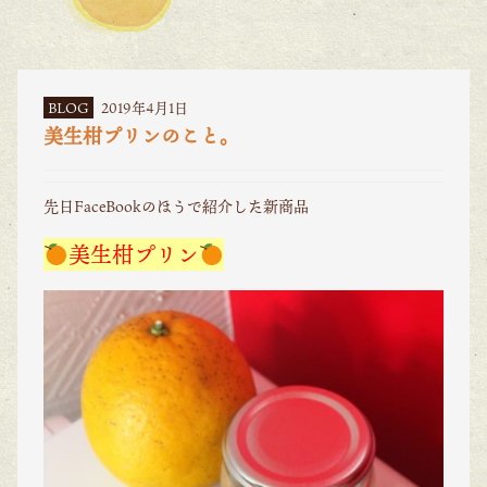
BLOG
2019年4月1日
美生柑プリンのこと。
先日FaceBookのほうで紹介した新商品
美生柑プリン