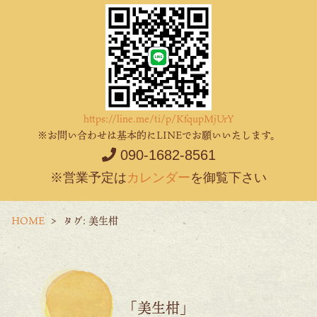
https://line.me/ti/p/KfqupMjUrY
※お問い合わせは基本的にLINEでお願いいたします。
090-1682-8561
※営業予定は
カレンダー
を御覧下さい
HOME
タグ:
美生柑
「美生柑」