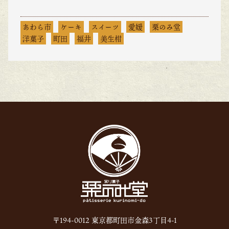
あわら市
ケーキ
スイーツ
愛媛
栗のみ堂
洋菓子
町田
福井
美生柑
〒194-0012 東京都町田市金森3丁目4-1