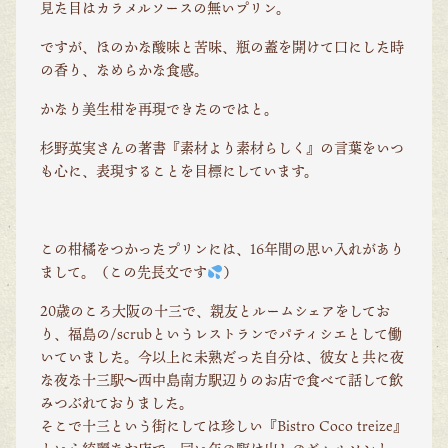
見た目はカラメルソースの無いプリン。
ですが、ほのかな酸味と苦味、瓶の蓋を開けて口にした時
の香り、なめらかな食感。
かなり美生柑を再現できたのではと。
杉野英実さんの著書『素材より素材らしく』の言葉をいつ
も心に、表現することを目標にしています。
この柑橘をつかったプリンには、16年間の思い入れがあり
まして。（この先長文です
）
20歳のころ大阪の十三で、親友とルームシェアをしてお
り、福島の/scrubというレストランでパティシエとして働
いていました。今以上に未熟だった自分は、彼女と共に夜
な夜な十三駅～西中島南方駅辺りのお店で食べて話して飲
みつぶれておりました。
そこで十三という街にしては珍しい『Bistro Coco treize』