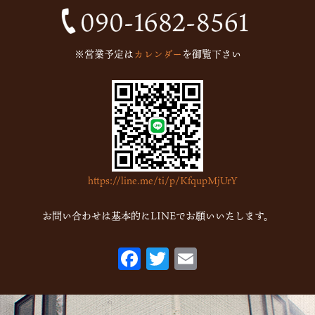
※営業予定は
カレンダー
を御覧下さい
https://line.me/ti/p/KfqupMjUrY
お問い合わせは基本的にLINEでお願いいたします。
F
T
E
ac
w
m
eb
itt
ai