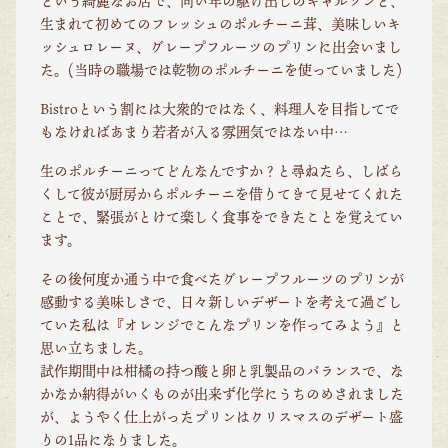
という綺麗なお店で、同い年の駆け出しのギャルソンと、
生まれて初めてのフレッシュのポルチーニ茸、美味しいキ
ッシュロレーヌ、グレープフルーツのプリンに出会いまし
た。(当時の職場では乾物のポルチーニを使っていました)
Bistroという割には大衆的ではなく、料理人を目指してで
もなければあまり若者が入る雰囲気ではない中…
生のポルチーニってどんなんですか？と尋ねたら、しばら
くして彼が厨房からポルチーニを借りてきて見せてくれた
ことで、緊張がとけて楽しく食事をできたことを覚えてい
ます。
その後何度か通う中で食べたグレープフルーツのプリンが
感動する美味しさで、日々新しいデザートを考えて過ごし
ていた私は『オレンジでこんなプリンを作ってみよう』と
思い立ちました。
試作期間中は柑橘の持つ酸と卵と乳製品のバランスで、な
かなか納得がいくものが出来ず化学にうちのめされました
が、ようやく仕上がったプリンはクリスマスのデザート盛
りの1品になりました。