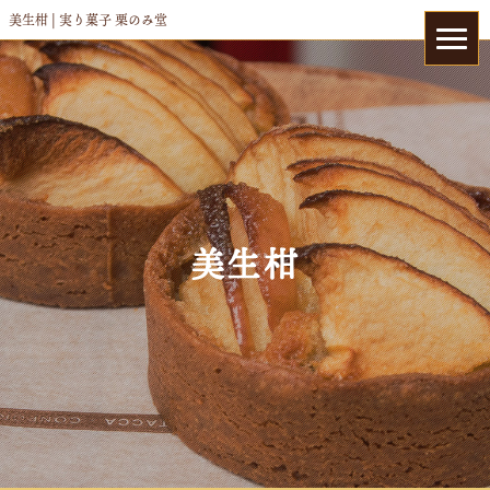
美生柑 | 実り菓子 栗のみ堂
美生柑