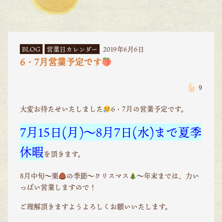
BLOG
営業日カレンダー
2019年6月6日
6・7月営業予定です
9
大変お待たせいたしました
6・7月の営業予定です。
7月15日(月)～8月7日(水)まで夏季
休暇
を頂きます。
8月中旬～栗
の季節～クリスマス
～年末までは、力い
っぱい営業しますので！
ご理解頂きますようよろしくお願いいたします。