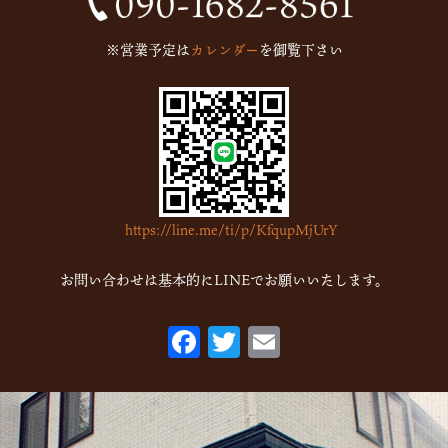
※営業予定は
カレンダー
を御覧下さい
https://line.me/ti/p/KfqupMjUrY
お問い合わせは基本的にLINEでお願いいたします。
F
T
E
ac
w
m
eb
itt
ai
o
er
l