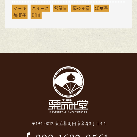
ケーキ
スイーツ
営業日
栗のみ堂
洋菓子
焼菓子
町田
〒194-0012 東京都町田市金森3丁目4-1