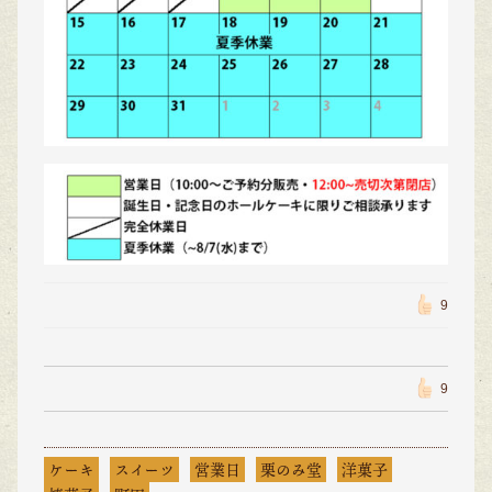
9
9
ケーキ
スイーツ
営業日
栗のみ堂
洋菓子