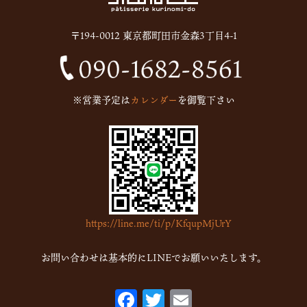
2025年6月
(13)
〒194-0012 東京都町田市金森3丁目4-1
2024年12月
(1)
2024年10月
(1)
2024年9月
(1)
※営業予定は
カレンダー
を御覧下さい
2023年5月
(1)
2023年2月
(4)
2023年1月
(7)
2022年12月
(15)
2022年11月
(16)
https://line.me/ti/p/KfqupMjUrY
2022年10月
(6)
2022年9月
(1)
お問い合わせは基本的にLINEでお願いいたします。
2022年7月
(1)
F
T
E
2022年5月
(2)