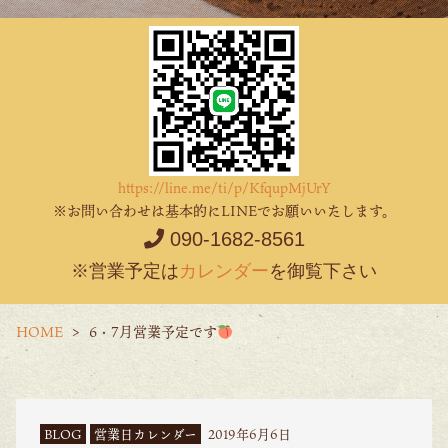
https://line.me/ti/p/KfqupMjUrY
※お問い合わせは基本的にLINEでお願いいたします。
090-1682-8561
※営業予定は
カレンダー
を御覧下さい
HOME
6・7月営業予定です
BLOG
営業日カレンダー
2019年6月6日