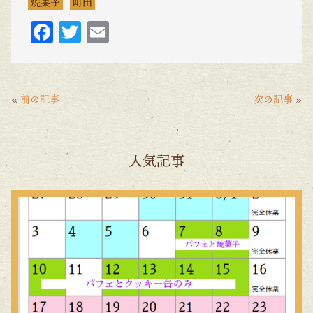
焼菓子
町田
F
T
E
ac
w
m
eb
itt
ai
o
er
l
«
前の記事
次の記事
»
o
k
人気記事