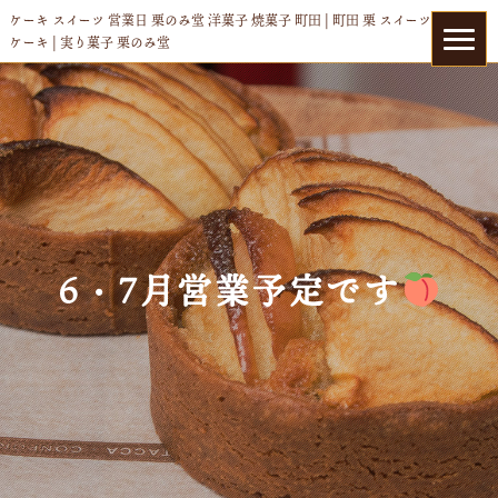
ケーキ スイーツ 営業日 栗のみ堂 洋菓子 焼菓子 町田 | 町田 栗 スイーツ
ケーキ | 実り菓子 栗のみ堂
6・7月営業予定です