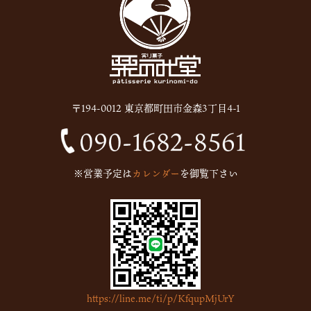
〒194-0012 東京都町田市金森3丁目4-1
※営業予定は
カレンダー
を御覧下さい
https://line.me/ti/p/KfqupMjUrY