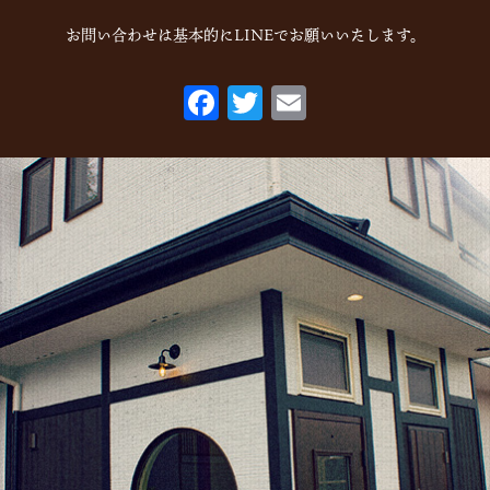
お問い合わせは基本的にLINEでお願いいたします。
F
T
E
ac
w
m
eb
itt
ai
o
er
l
o
k