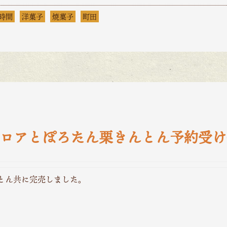
時間
洋菓子
焼菓子
町田
ロアとぽろたん栗きんとん予約受け
とん共に完売しました。