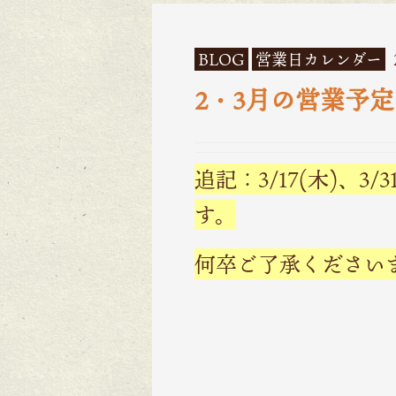
BLOG
営業日カレンダー
2・3月の営業予定
追記：3/17(木)、
す。
何卒ご了承ください