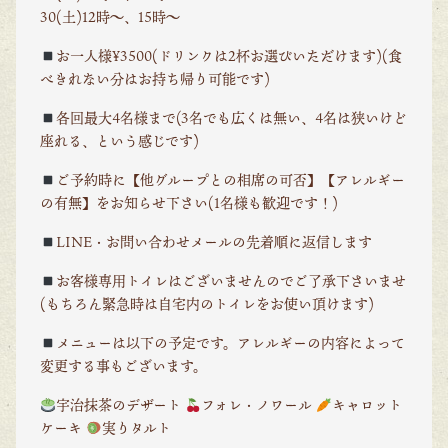
30(土)12時〜、15時〜
お一人様¥3500(ドリンクは2杯お選びいただけます)(食
べきれない分はお持ち帰り可能です)
各回最大4名様まで(3名でも広くは無い、4名は狭いけど
座れる、という感じです)
ご予約時に【他グループとの相席の可否】【アレルギー
の有無】をお知らせ下さい(1名様も歓迎です！)
LINE・お問い合わせメールの先着順に返信します
お客様専用トイレはございませんのでご了承下さいませ
(もちろん緊急時は自宅内のトイレをお使い頂けます)
メニューは以下の予定です。アレルギーの内容によって
変更する事もございます。
宇治抹茶のデザート
フォレ・ノワール
キャロット
ケーキ
実りタルト