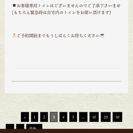
お客様専用トイレはございませんのでご了承下さいませ
(もちろん緊急時は自宅内のトイレをお使い頂けます)
ご予約開始までもうしばらくお待ちください
3 / 43
«
1
2
3
4
5
...
10
20
30
...
»
最後 »