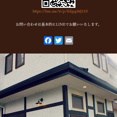
https://line.me/ti/p/KfqupMjUrY
お問い合わせは基本的にLINEでお願いいたします。
F
T
E
ac
w
m
eb
itt
ai
o
er
l
o
k