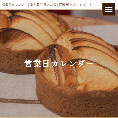
営業日カレンダー | 実り菓子 栗のみ堂 | 町田 栗 スイーツ ケーキ
営業日カレンダー