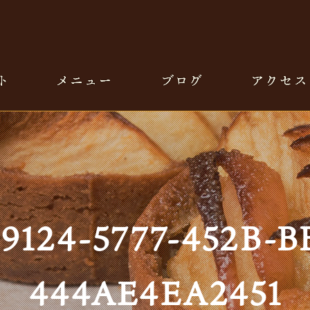
59124-5777-452B-B
444AE4EA2451