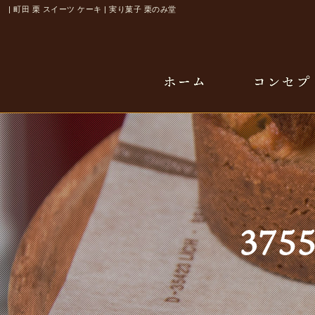
| 町田 栗 スイーツ ケーキ | 実り菓子 栗のみ堂
375