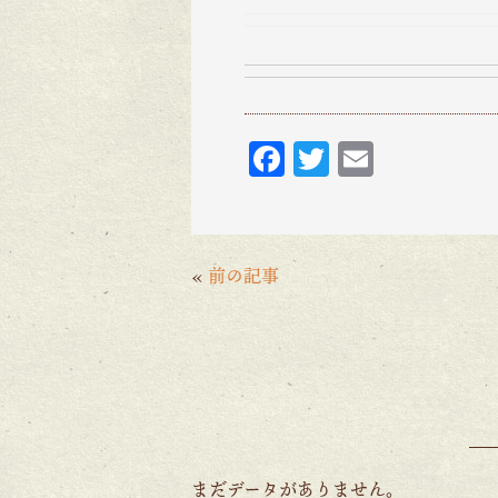
F
T
E
ac
w
m
eb
itt
ai
o
er
l
«
前の記事
o
k
まだデータがありません。