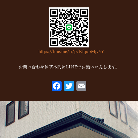
2023年5月
(1)
2023年2月
(4)
2023年1月
(7)
2022年12月
(15)
2022年11月
(16)
https://line.me/ti/p/KfqupMjUrY
2022年10月
(6)
2022年9月
(1)
お問い合わせは基本的にLINEでお願いいたします。
2022年7月
(1)
F
T
E
2022年5月
(2)
ac
w
m
2022年3月
(1)
eb
itt
ai
2022年1月
(2)
o
er
l
2021年10月
(1)
o
2021年9月
(1)
k