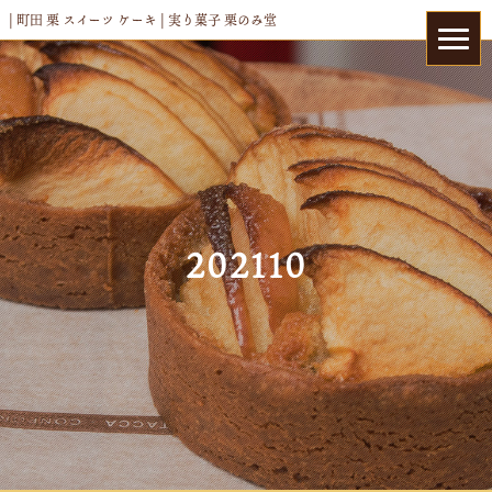
| 町田 栗 スイーツ ケーキ | 実り菓子 栗のみ堂
202110