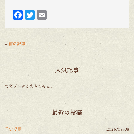
F
T
E
ac
w
m
eb
itt
ai
o
er
l
«
前の記事
o
k
人気記事
まだデータがありません。
最近の投稿
予定変更
2026/08/08