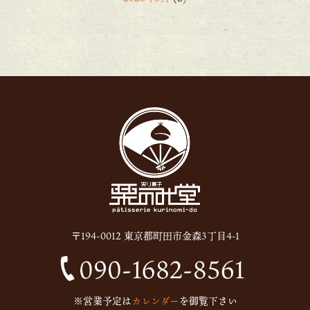
2026年2月
(6)
2026年1月
(1)
2025年12月
(15)
2025年11月
(8)
2025年10月
(6)
2025年9月
(11)
2025年8月
(11)
2025年7月
(12)
2025年6月
(13)
〒194-0012 東京都町田市金森3丁目4-1
2024年12月
(1)
2024年10月
(1)
2024年9月
(1)
※営業予定は
カレンダー
を御覧下さい