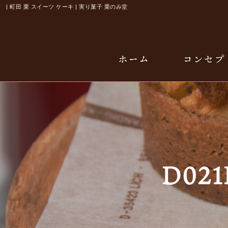
| 町田 栗 スイーツ ケーキ | 実り菓子 栗のみ堂
D021