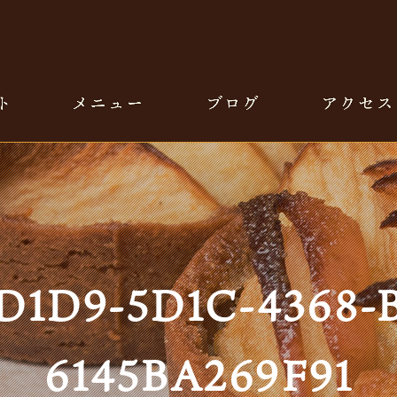
D1D9-5D1C-4368-
6145BA269F91