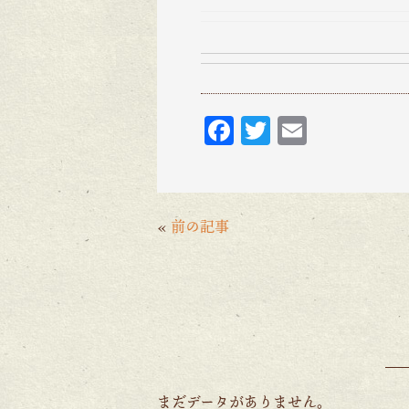
F
T
E
ac
w
m
eb
itt
ai
o
er
l
«
前の記事
o
k
まだデータがありません。