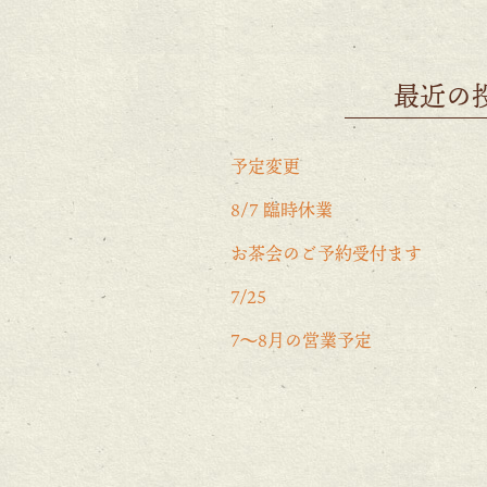
最近の
予定変更
8/7 臨時休業
お茶会のご予約受付ます
7/25
7〜8月の営業予定