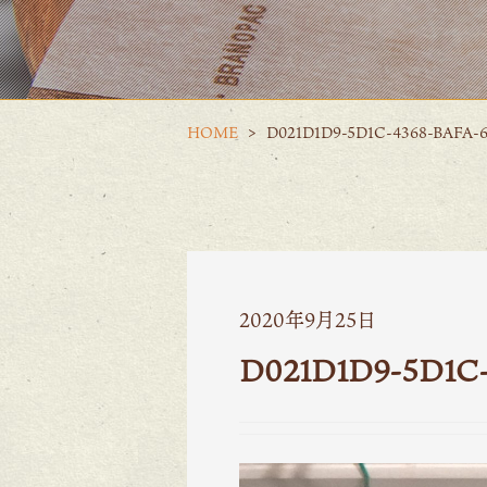
HOME
D021D1D9-5D1C-4368-BAFA-6
2020年9月25日
D021D1D9-5D1C-