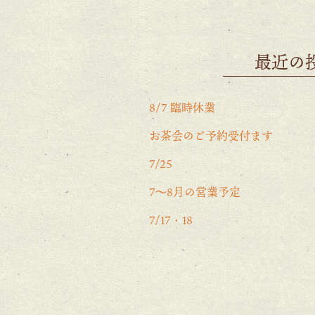
最近の
8/7 臨時休業
お茶会のご予約受付ます
7/25
7〜8月の営業予定
7/17・18