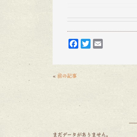
F
T
E
ac
w
m
eb
itt
ai
o
er
l
«
前の記事
o
k
まだデータがありません。