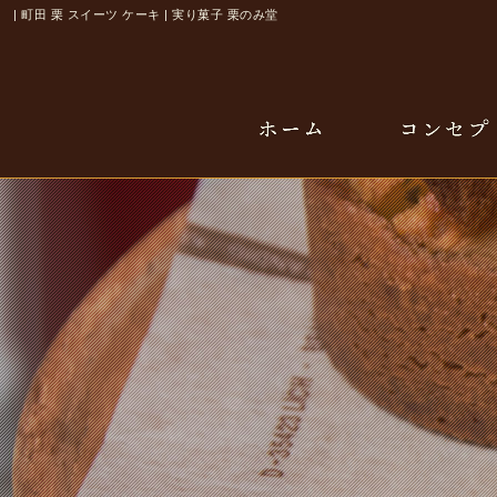
| 町田 栗 スイーツ ケーキ | 実り菓子 栗のみ堂