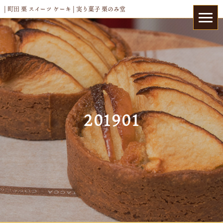
| 町田 栗 スイーツ ケーキ | 実り菓子 栗のみ堂
201901