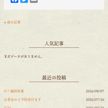
ac
w
m
eb
itt
ai
o
er
l
«
前の記事
o
k
人気記事
まだデータがありません。
最近の投稿
8/7 臨時休業
2026/08/07
お茶会のご予約受付ます
2026/07/26
7/25
2026/07/25