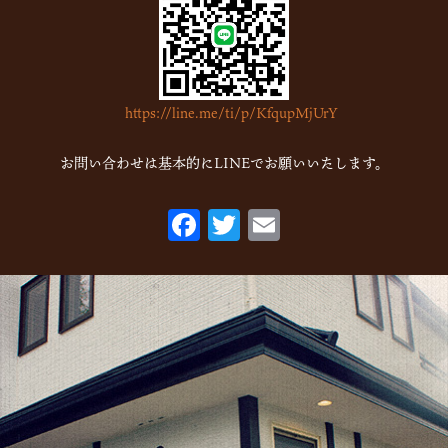
2023年1月
(7)
2022年12月
(15)
2022年11月
(16)
https://line.me/ti/p/KfqupMjUrY
2022年10月
(6)
2022年9月
(1)
お問い合わせは基本的にLINEでお願いいたします。
2022年7月
(1)
F
T
E
2022年5月
(2)
ac
w
m
2022年3月
(1)
eb
itt
ai
2022年1月
(2)
o
er
l
2021年10月
(1)
o
2021年9月
(1)
k
2021年8月
(1)
2021年6月
(1)