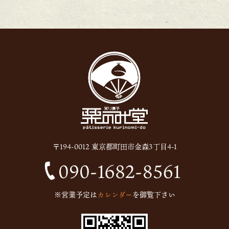
2026年1月
(1)
2025年12月
(15)
2025年11月
(8)
2025年10月
(6)
2025年9月
(11)
2025年8月
(11)
2025年7月
(12)
2025年6月
(13)
〒194-0012 東京都町田市金森3丁目4-1
2024年12月
(1)
2024年10月
(1)
2024年9月
(1)
※営業予定は
カレンダー
を御覧下さい
2023年5月
(1)
2023年2月
(4)