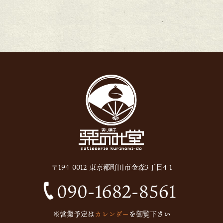
2026年1月
(1)
2025年12月
(15)
2025年11月
(8)
2025年10月
(6)
2025年9月
(11)
2025年8月
(11)
2025年7月
(12)
2025年6月
(13)
2024年12月
(1)
〒194-0012 東京都町田市金森3丁目4-1
2024年10月
(1)
2024年9月
(1)
2023年5月
(1)
※営業予定は
カレンダー
を御覧下さい
2023年2月
(4)