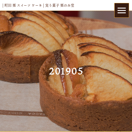
| 町田 栗 スイーツ ケーキ | 実り菓子 栗のみ堂
201905