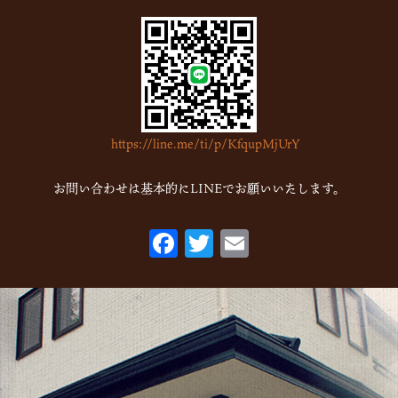
2023年1月
(7)
2022年12月
(15)
2022年11月
(16)
2022年10月
(6)
https://line.me/ti/p/KfqupMjUrY
2022年9月
(1)
2022年7月
(1)
お問い合わせは基本的にLINEでお願いいたします。
2022年5月
(2)
F
T
E
2022年3月
(1)
ac
w
m
2022年1月
(2)
eb
itt
ai
2021年10月
(1)
o
er
l
2021年9月
(1)
o
2021年8月
(1)
k