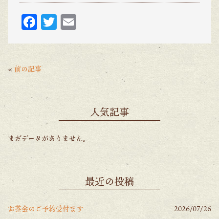
F
T
E
ac
w
m
eb
itt
ai
o
er
l
«
前の記事
o
k
人気記事
まだデータがありません。
最近の投稿
お茶会のご予約受付ます
2026/07/26