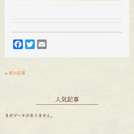
F
T
E
ac
w
m
eb
itt
ai
o
er
l
«
前の記事
o
k
人気記事
まだデータがありません。