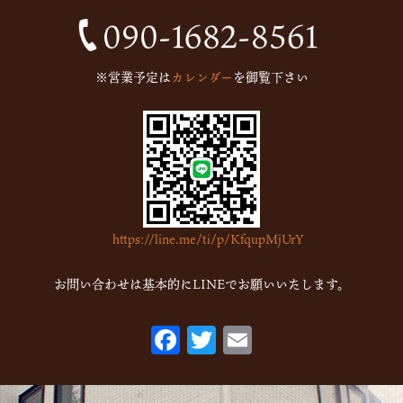
2024年10月
(1)
2024年9月
(1)
※営業予定は
カレンダー
を御覧下さい
2023年5月
(1)
2023年2月
(4)
2023年1月
(7)
2022年12月
(15)
2022年11月
(16)
https://line.me/ti/p/KfqupMjUrY
2022年10月
(6)
2022年9月
(1)
お問い合わせは基本的にLINEでお願いいたします。
2022年7月
(1)
F
T
E
2022年5月
(2)
ac
w
m
2022年3月
(1)
eb
itt
ai