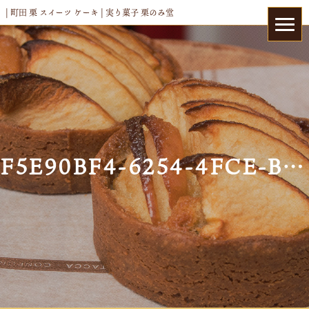
| 町田 栗 スイーツ ケーキ | 実り菓子 栗のみ堂
F5E90BF4-6254-4FCE-B202-FCE9D6965485