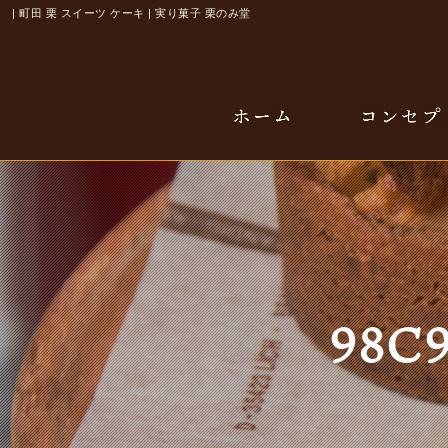
| 町田 栗 スイーツ ケーキ | 実り菓子 栗のみ堂
98C9