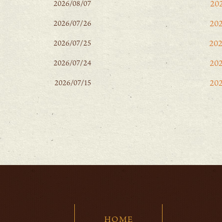
20
2026/08/07
20
2026/07/26
20
2026/07/25
20
2026/07/24
20
2026/07/15
20
20
20
202
20
20
HOME
20