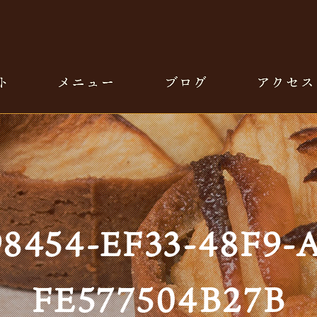
8454-EF33-48F9-
FE577504B27B