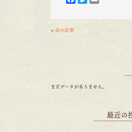
ac
w
m
eb
itt
ai
o
er
l
«
前の記事
o
k
まだデータがありません。
最近の