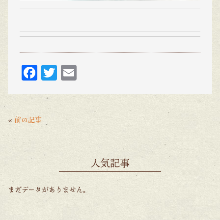
F
T
E
ac
w
m
eb
itt
ai
o
er
l
«
前の記事
o
k
人気記事
まだデータがありません。