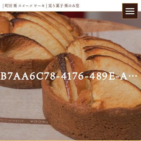
| 町田 栗 スイーツ ケーキ | 実り菓子 栗のみ堂
B7AA6C78-4176-489E-A696-1460030A6422