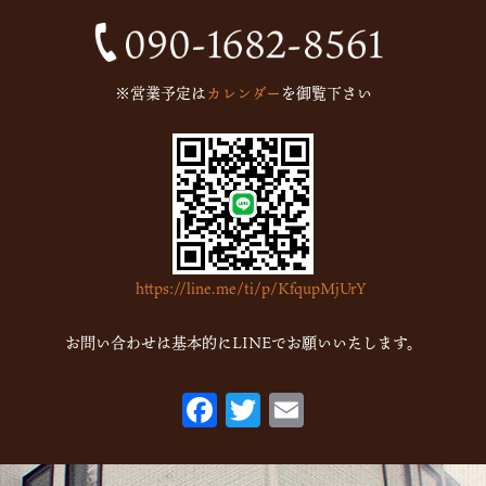
2024年10月
(1)
2024年9月
(1)
※営業予定は
カレンダー
を御覧下さい
2023年5月
(1)
2023年2月
(4)
2023年1月
(7)
2022年12月
(15)
2022年11月
(16)
https://line.me/ti/p/KfqupMjUrY
2022年10月
(6)
2022年9月
(1)
お問い合わせは基本的にLINEでお願いいたします。
2022年7月
(1)
F
T
E
2022年5月
(2)
ac
w
m
2022年3月
(1)
eb
itt
ai