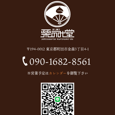
2025年10月
(6)
2025年9月
(11)
2025年8月
(11)
2025年7月
(12)
2025年6月
(13)
〒194-0012 東京都町田市金森3丁目4-1
2024年12月
(1)
2024年10月
(1)
2024年9月
(1)
※営業予定は
カレンダー
を御覧下さい
2023年5月
(1)
2023年2月
(4)
2023年1月
(7)
2022年12月
(15)
2022年11月
(16)