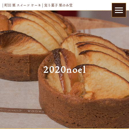
| 町田 栗 スイーツ ケーキ | 実り菓子 栗のみ堂
2020noel