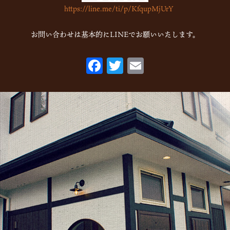
https://line.me/ti/p/KfqupMjUrY
2022年10月
(6)
2022年9月
(1)
お問い合わせは基本的にLINEでお願いいたします。
2022年7月
(1)
F
T
E
2022年5月
(2)
ac
w
m
2022年3月
(1)
eb
itt
ai
2022年1月
(2)
o
er
l
2021年10月
(1)
o
2021年9月
(1)
k
2021年8月
(1)
2021年6月
(1)
2021年5月
(1)
2021年4月
(1)
2021年2月
(2)