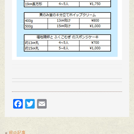
F
T
E
ac
w
m
eb
itt
ai
o
er
l
«
前の記事