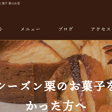
実り菓子 栗のみ堂
シーズン栗のお菓子
かった方へ