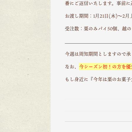
番にご返信いたします。事前に
お渡し期間：1月21日(木)～2
受注数：栗のみパイ50個、越の
＿＿＿＿＿＿＿＿＿＿＿＿＿＿
今週は周知期間としますので承
なお、
今シーズン初！の方を優
もし身近に『今年は栗のお菓子