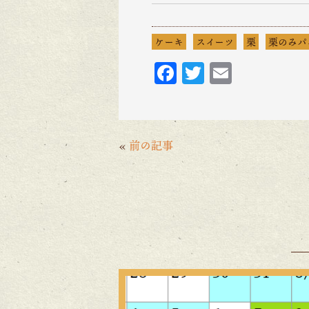
ケーキ
スイーツ
栗
栗のみパ
F
T
E
ac
w
m
eb
itt
ai
o
er
l
«
前の記事
o
k