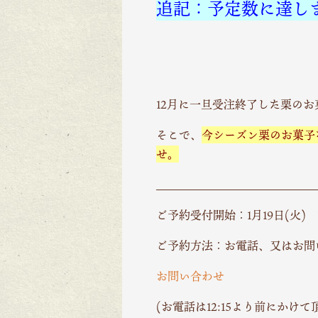
追記：予定数に達し
12月に一旦受注終了した栗の
そこで、
今シーズン栗のお菓子
せ。
＿＿＿＿＿＿＿＿＿＿＿＿＿＿
ご予約受付開始：1月19日(火) 12
ご予約方法：お電話、又はお問
お問い合わせ
(お電話は12:15より前にか