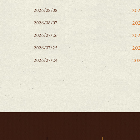
20
2026/08/08
20
2026/08/07
20
2026/07/26
20
2026/07/25
20
2026/07/24
20
20
20
202
20
20