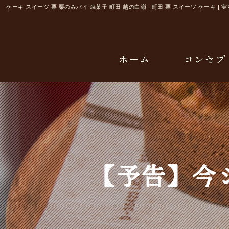
ケーキ スイーツ 栗 栗のみパイ 焼菓子 町田 越の白嶺 | 町田 栗 スイーツ ケーキ | 
【予告】今