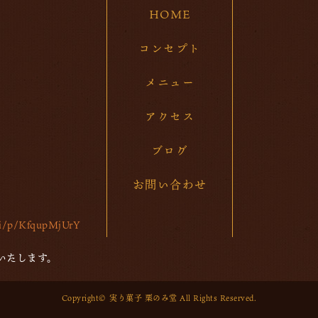
HOME
20
20
コンセプト
20
メニュー
20
アクセス
20
ブログ
20
お問い合わせ
20
20
/ti/p/KfqupMjUrY
20
いたします。
20
Copyright© 実り菓子 栗のみ堂 All Rights Reserved.
202