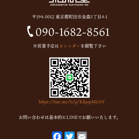
2025年6月
(13)
〒194-0012 東京都町田市金森3丁目4-1
2024年12月
(1)
2024年10月
(1)
2024年9月
(1)
※営業予定は
カレンダー
を御覧下さい
2023年5月
(1)
2023年2月
(4)
2023年1月
(7)
2022年12月
(15)
2022年11月
(16)
https://line.me/ti/p/KfqupMjUrY
2022年10月
(6)
2022年9月
(1)
お問い合わせは基本的にLINEでお願いいたします。
2022年7月
(1)
F
T
E
2022年5月
(2)