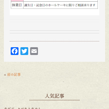
F
T
E
ac
w
m
eb
itt
ai
o
er
l
«
前の記事
o
k
人気記事
まだデータがありません。