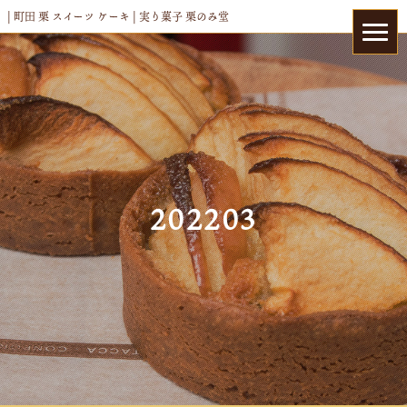
| 町田 栗 スイーツ ケーキ | 実り菓子 栗のみ堂
202203