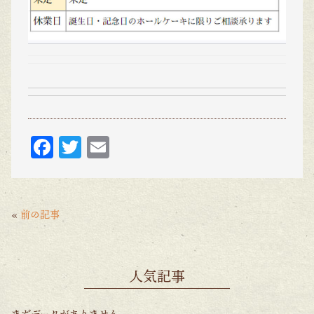
F
T
E
ac
w
m
eb
itt
ai
o
er
l
«
前の記事
o
k
人気記事
まだデータがありません。