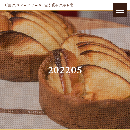
| 町田 栗 スイーツ ケーキ | 実り菓子 栗のみ堂
202205