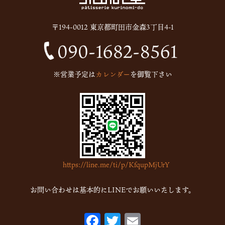
2025年6月
(13)
〒194-0012 東京都町田市金森3丁目4-1
2024年12月
(1)
2024年10月
(1)
2024年9月
(1)
※営業予定は
カレンダー
を御覧下さい
2023年5月
(1)
2023年2月
(4)
2023年1月
(7)
2022年12月
(15)
2022年11月
(16)
https://line.me/ti/p/KfqupMjUrY
2022年10月
(6)
2022年9月
(1)
お問い合わせは基本的にLINEでお願いいたします。
2022年7月
(1)
F
T
E
2022年5月
(2)