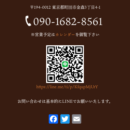
〒194-0012 東京都町田市金森3丁目4-1
2024年12月
(1)
2024年10月
(1)
2024年9月
(1)
※営業予定は
カレンダー
を御覧下さい
2023年5月
(1)
2023年2月
(4)
2023年1月
(7)
2022年12月
(15)
2022年11月
(16)
https://line.me/ti/p/KfqupMjUrY
2022年10月
(6)
2022年9月
(1)
お問い合わせは基本的にLINEでお願いいたします。
2022年7月
(1)
F
T
E
2022年5月
(2)
ac
w
m