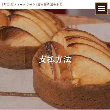
| 町田 栗 スイーツ ケーキ | 実り菓子 栗のみ堂
支払方法