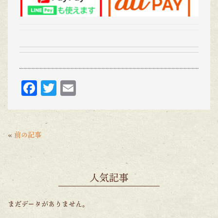
F
T
E
ac
w
m
eb
itt
ai
o
er
l
«
前の記事
o
k
人気記事
まだデータがありません。