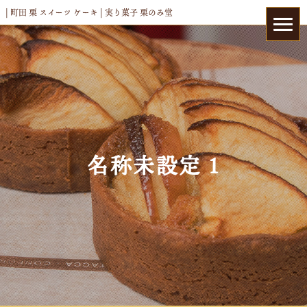
| 町田 栗 スイーツ ケーキ | 実り菓子 栗のみ堂
名称未設定 1