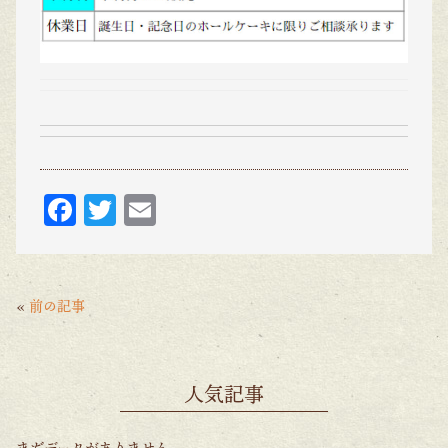
F
T
E
ac
w
m
eb
itt
ai
o
er
l
«
前の記事
o
k
人気記事
まだデータがありません。