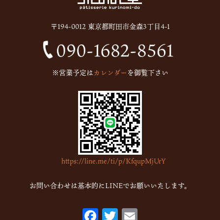
2025年6月
(13)
〒194-0012 東京都町田市金森3丁目4-1
2024年12月
(1)
2024年10月
(1)
2024年9月
(1)
※営業予定は
カレンダー
を御覧下さい
2023年5月
(1)
2023年2月
(4)
2023年1月
(7)
2022年12月
(15)
2022年11月
(16)
https://line.me/ti/p/KfqupMjUrY
2022年10月
(6)
2022年9月
(1)
お問い合わせは基本的にLINEでお願いいたします。
2022年7月
(1)
F
T
E
2022年5月
(2)