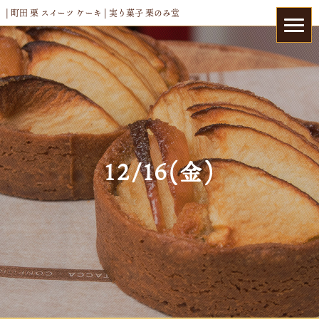
| 町田 栗 スイーツ ケーキ | 実り菓子 栗のみ堂
12/16(金)