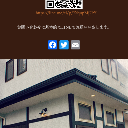
2022年11月
(16)
https://line.me/ti/p/KfqupMjUrY
2022年10月
(6)
2022年9月
(1)
お問い合わせは基本的にLINEでお願いいたします。
2022年7月
(1)
F
T
E
2022年5月
(2)
ac
w
m
2022年3月
(1)
eb
itt
ai
2022年1月
(2)
o
er
l
2021年10月
(1)
o
2021年9月
(1)
k
2021年8月
(1)
2021年6月
(1)
2021年5月
(1)
2021年4月
(1)