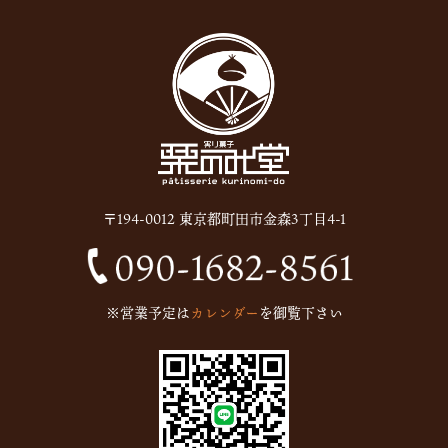
2025年11月
(8)
2025年10月
(6)
2025年9月
(11)
2025年8月
(11)
2025年7月
(12)
2025年6月
(13)
〒194-0012 東京都町田市金森3丁目4-1
2024年12月
(1)
2024年10月
(1)
2024年9月
(1)
※営業予定は
カレンダー
を御覧下さい
2023年5月
(1)
2023年2月
(4)
2023年1月
(7)
2022年12月
(15)