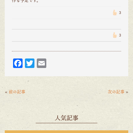
作る予定です。
3
3
F
T
E
ac
w
m
eb
itt
ai
o
er
l
«
前の記事
次の記事
»
o
k
人気記事