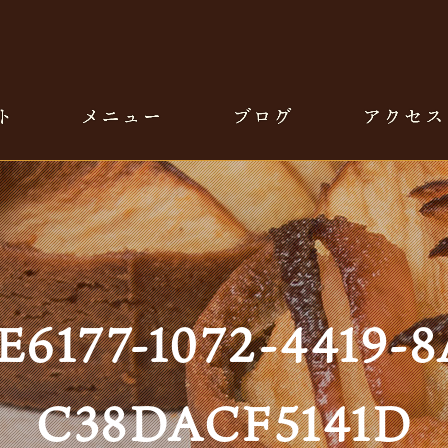
E6177-1072-4419-8
C38DACF5141D