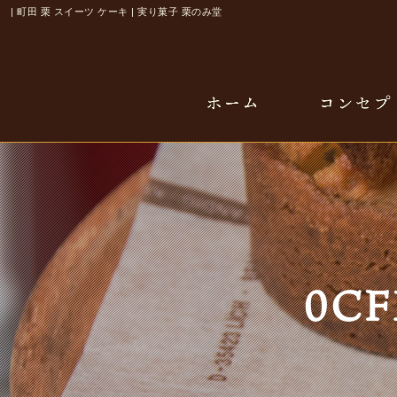
| 町田 栗 スイーツ ケーキ | 実り菓子 栗のみ堂
0CF