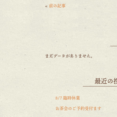
o
er
l
«
前の記事
o
k
まだデータがありません。
最近の
8/7 臨時休業
お茶会のご予約受付ます