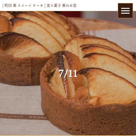
| 町田 栗 スイーツ ケーキ | 実り菓子 栗のみ堂
7/11