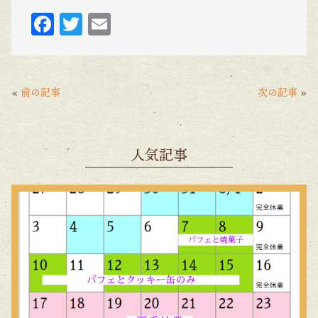
F
T
E
ac
w
m
eb
itt
ai
o
er
l
«
前の記事
次の記事
»
o
k
人気記事