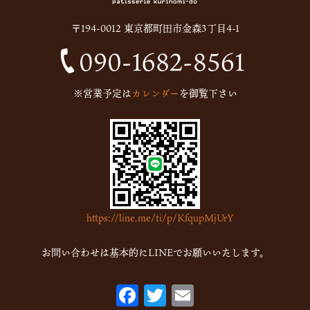
2025年6月
(13)
〒194-0012 東京都町田市金森3丁目4-1
2024年12月
(1)
2024年10月
(1)
2024年9月
(1)
※営業予定は
カレンダー
を御覧下さい
2023年5月
(1)
2023年2月
(4)
2023年1月
(7)
2022年12月
(15)
2022年11月
(16)
https://line.me/ti/p/KfqupMjUrY
2022年10月
(6)
2022年9月
(1)
お問い合わせは基本的にLINEでお願いいたします。
2022年7月
(1)
F
T
E
2022年5月
(2)