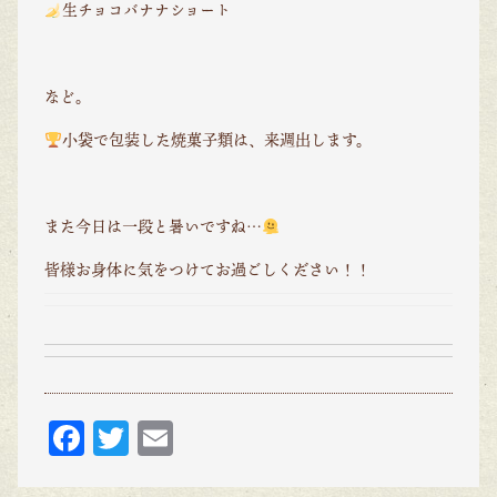
生チョコバナナショート
など。
小袋で包装した焼菓子類は、来週出します。
また今日は一段と暑いですね…
皆様お身体に気をつけてお過ごしください！！
F
T
E
ac
w
m