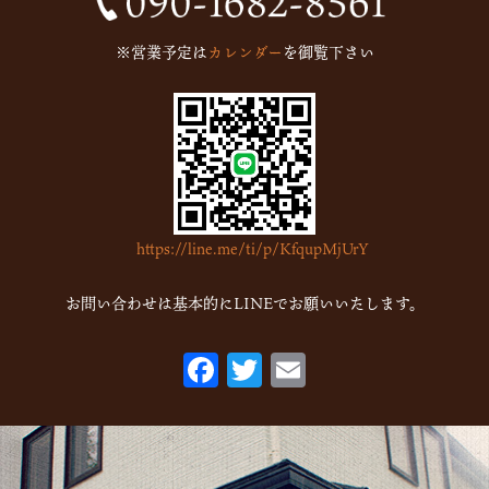
2024年9月
(1)
※営業予定は
カレンダー
を御覧下さい
2023年5月
(1)
2023年2月
(4)
2023年1月
(7)
2022年12月
(15)
2022年11月
(16)
https://line.me/ti/p/KfqupMjUrY
2022年10月
(6)
2022年9月
(1)
お問い合わせは基本的にLINEでお願いいたします。
2022年7月
(1)
F
T
E
2022年5月
(2)
ac
w
m
2022年3月
(1)
eb
itt
ai
2022年1月
(2)
o
er
l