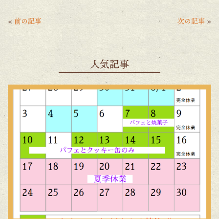
eb
itt
ai
o
er
l
«
前の記事
次の記事
»
o
k
人気記事