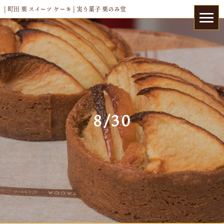
| 町田 栗 スイーツ ケーキ | 実り菓子 栗のみ堂
8/30