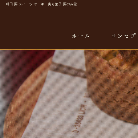
| 町田 栗 スイーツ ケーキ | 実り菓子 栗のみ堂