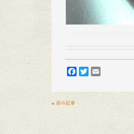
F
T
E
ac
w
m
eb
itt
ai
o
er
l
«
前の記事
o
k