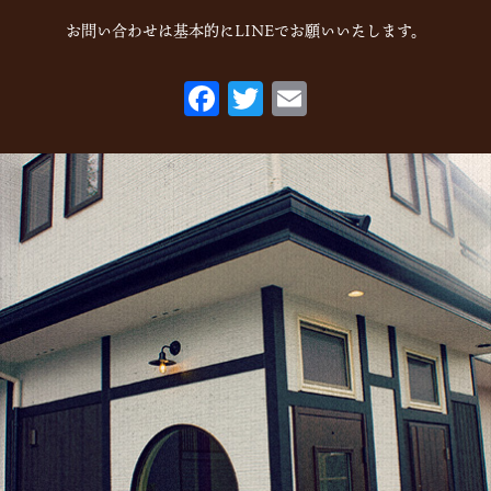
2022年9月
(1)
お問い合わせは基本的にLINEでお願いいたします。
2022年7月
(1)
F
T
E
2022年5月
(2)
ac
w
m
2022年3月
(1)
eb
itt
ai
2022年1月
(2)
o
er
l
2021年10月
(1)
o
2021年9月
(1)
k
2021年8月
(1)
2021年6月
(1)
2021年5月
(1)
2021年4月
(1)
2021年2月
(2)
2021年1月
(2)