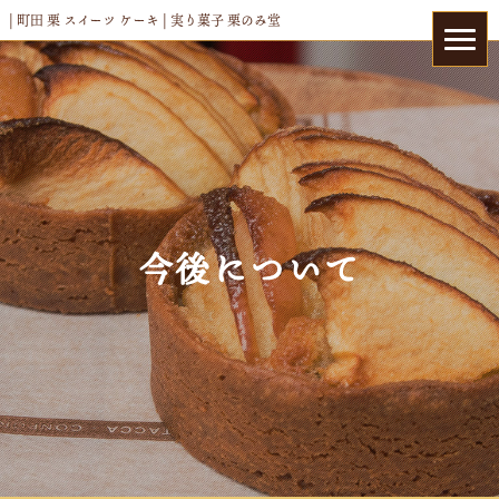
| 町田 栗 スイーツ ケーキ | 実り菓子 栗のみ堂
今後について