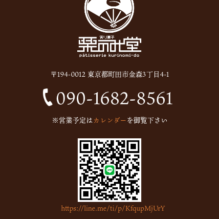
2025年9月
(11)
2025年8月
(11)
2025年7月
(12)
2025年6月
(13)
〒194-0012 東京都町田市金森3丁目4-1
2024年12月
(1)
2024年10月
(1)
2024年9月
(1)
※営業予定は
カレンダー
を御覧下さい
2023年5月
(1)
2023年2月
(4)
2023年1月
(7)
2022年12月
(15)
2022年11月
(16)
https://line.me/ti/p/KfqupMjUrY
2022年10月
(6)