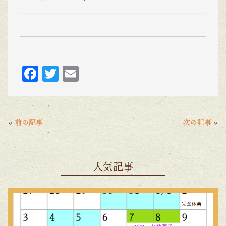
F
T
E
ac
w
m
eb
itt
ai
o
er
l
«
前の記事
次の記事
»
o
k
人気記事