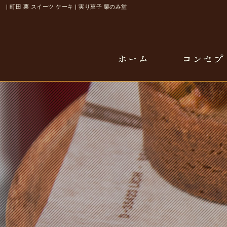
| 町田 栗 スイーツ ケーキ | 実り菓子 栗のみ堂