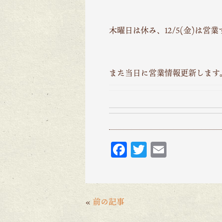
木曜日は休み、12/5(金)は営
また当日に営業情報更新します
F
T
E
ac
w
m
eb
itt
ai
o
er
l
«
前の記事
o