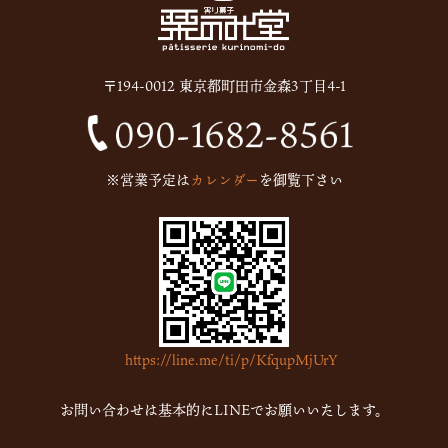
2025年7月
(12)
2025年6月
(13)
〒194-0012 東京都町田市金森3丁目4-1
2024年12月
(1)
2024年10月
(1)
2024年9月
(1)
※営業予定は
カレンダー
を御覧下さい
2023年5月
(1)
2023年2月
(4)
2023年1月
(7)
2022年12月
(15)
2022年11月
(16)
https://line.me/ti/p/KfqupMjUrY
2022年10月
(6)
2022年9月
(1)
お問い合わせは基本的にLINEでお願いいたします。
2022年7月
(1)