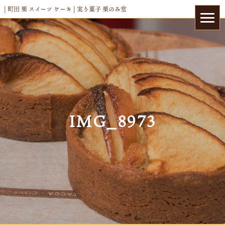
| 町田 栗 スイーツ ケーキ | 実り菓子 栗のみ堂
IMG_8973