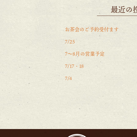
最近の
お茶会のご予約受付ます
7/25
7〜8月の営業予定
7/17・18
7/4