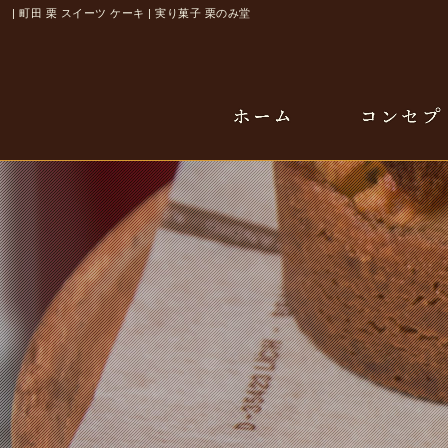
| 町田 栗 スイーツ ケーキ | 実り菓子 栗のみ堂