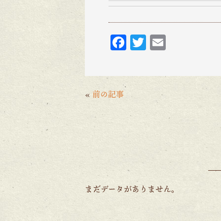
F
T
E
ac
w
m
eb
itt
ai
o
er
l
«
前の記事
o
k
まだデータがありません。