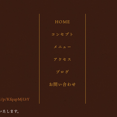
20
20
HOME
20
20
コンセプト
20
メニュー
20
アクセス
20
ブログ
20
お問い合わせ
20
20
/ti/p/KfqupMjUrY
20
いたします。