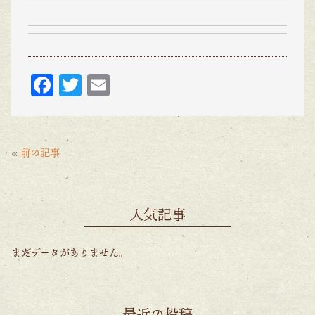
F
T
E
ac
w
m
eb
itt
ai
o
er
l
«
前の記事
o
k
人気記事
まだデータがありません。
最近の投稿