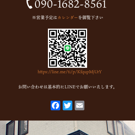
2024年10月
(1)
2024年9月
(1)
※営業予定は
カレンダー
を御覧下さい
2023年5月
(1)
2023年2月
(4)
2023年1月
(7)
2022年12月
(15)
2022年11月
(16)
https://line.me/ti/p/KfqupMjUrY
2022年10月
(6)
2022年9月
(1)
お問い合わせは基本的にLINEでお願いいたします。
2022年7月
(1)
F
T
E
2022年5月
(2)
ac
w
m
2022年3月
(1)
eb
itt
ai
2022年1月
(2)
o
er
l