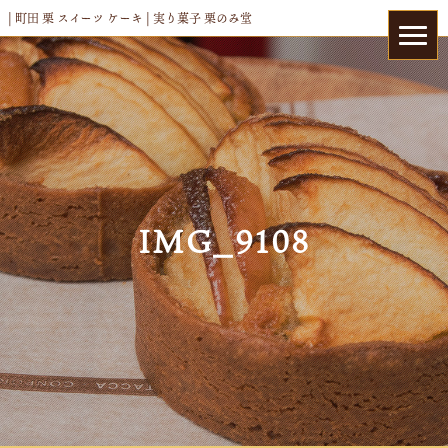
| 町田 栗 スイーツ ケーキ | 実り菓子 栗のみ堂
IMG_9108