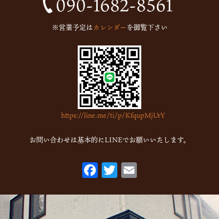
2024年10月
(1)
2024年9月
(1)
※営業予定は
カレンダー
を御覧下さい
2023年5月
(1)
2023年2月
(4)
2023年1月
(7)
2022年12月
(15)
2022年11月
(16)
https://line.me/ti/p/KfqupMjUrY
2022年10月
(6)
2022年9月
(1)
お問い合わせは基本的にLINEでお願いいたします。
2022年7月
(1)
F
T
E
2022年5月
(2)
ac
w
m
2022年3月
(1)
eb
itt
ai
2022年1月
(2)
o
er
l