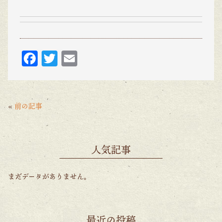
F
T
E
ac
w
m
eb
itt
ai
o
er
l
«
前の記事
o
k
人気記事
まだデータがありません。
最近の投稿