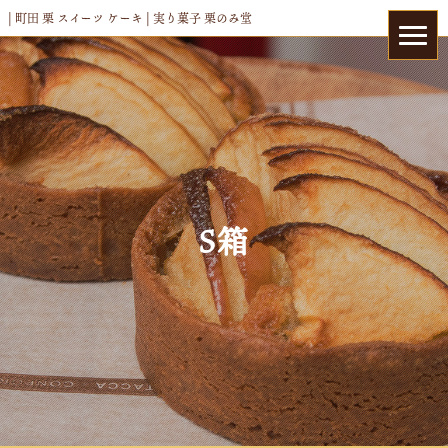
| 町田 栗 スイーツ ケーキ | 実り菓子 栗のみ堂
S箱