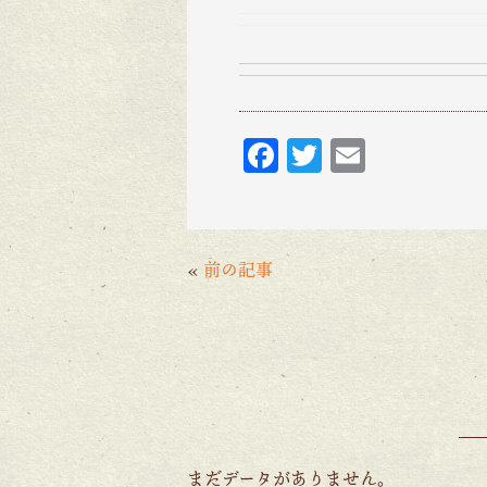
F
T
E
ac
w
m
eb
itt
ai
o
er
l
«
前の記事
o
k
まだデータがありません。