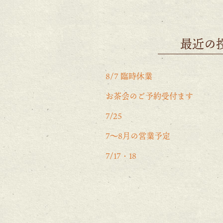
最近の
8/7 臨時休業
お茶会のご予約受付ます
7/25
7〜8月の営業予定
7/17・18