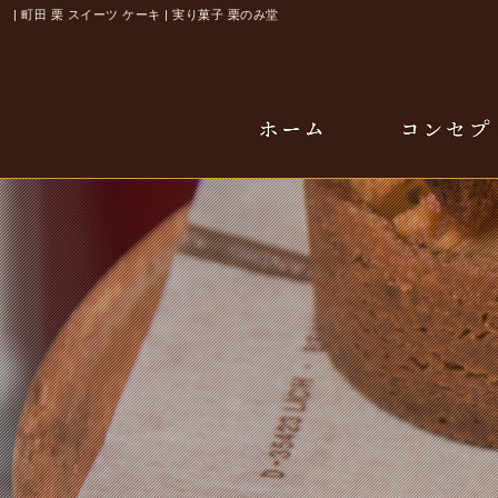
| 町田 栗 スイーツ ケーキ | 実り菓子 栗のみ堂