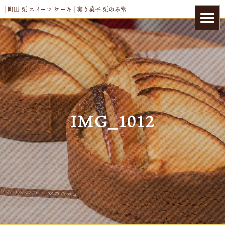
| 町田 栗 スイーツ ケーキ | 実り菓子 栗のみ堂
IMG_1012