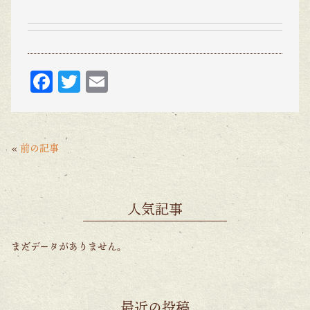
F
T
E
ac
w
m
eb
itt
ai
o
er
l
«
前の記事
o
k
人気記事
まだデータがありません。
最近の投稿