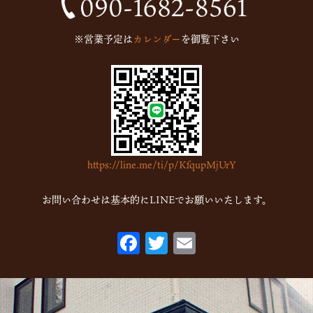
2024年9月
(1)
2023年5月
(1)
※営業予定は
カレンダー
を御覧下さい
2023年2月
(4)
2023年1月
(7)
2022年12月
(15)
2022年11月
(16)
2022年10月
(6)
https://line.me/ti/p/KfqupMjUrY
2022年9月
(1)
2022年7月
(1)
お問い合わせは基本的にLINEでお願いいたします。
2022年5月
(2)
F
T
E
2022年3月
(1)
ac
w
m
2022年1月
(2)
eb
itt
ai
2021年10月
(1)
o
er
l