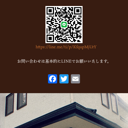
2023年2月
(4)
2023年1月
(7)
2022年12月
(15)
2022年11月
(16)
https://line.me/ti/p/KfqupMjUrY
2022年10月
(6)
2022年9月
(1)
お問い合わせは基本的にLINEでお願いいたします。
2022年7月
(1)
F
T
E
2022年5月
(2)
ac
w
m
2022年3月
(1)
eb
itt
ai
2022年1月
(2)
o
er
l
2021年10月
(1)
o
2021年9月
(1)
k