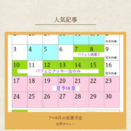
o
k
人気記事
7〜8月の営業予定
81件のビュー