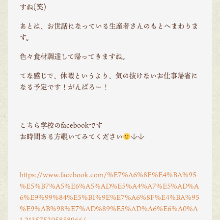
すね(笑)
あとは、お世話になっている生産者さんのもとへまわりま
す。
色々食材調達して帰ってきますね。
てな感じで、休暇というより、気の抜けないお仕事帰省に
なる予定です！がんばろー！
こちら学校のfacebookです
お時間ある方覗いてみてください
↓↓
https://www.facebook.com/%E7%A6%8F%E4%BA%95
%E5%B7%A5%E6%A5%AD%E5%A4%A7%E5%AD%A
6%E9%99%84%E5%B1%9E%E7%A6%8F%E4%BA%95
%E9%AB%98%E7%AD%89%E5%AD%A6%E6%A0%A
1-213575205858966/