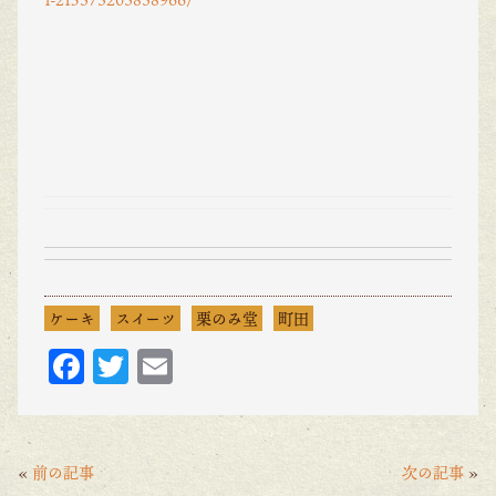
ケーキ
スイーツ
栗のみ堂
町田
F
T
E
ac
w
m
eb
itt
ai
o
er
l
«
前の記事
次の記事
»