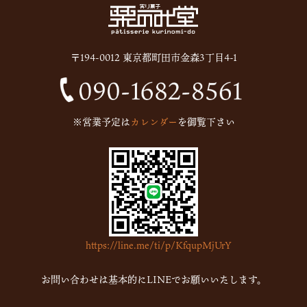
2025年7月
(12)
2025年6月
(13)
〒194-0012 東京都町田市金森3丁目4-1
2024年12月
(1)
2024年10月
(1)
2024年9月
(1)
※営業予定は
カレンダー
を御覧下さい
2023年5月
(1)
2023年2月
(4)
2023年1月
(7)
2022年12月
(15)
2022年11月
(16)
https://line.me/ti/p/KfqupMjUrY
2022年10月
(6)
2022年9月
(1)
お問い合わせは基本的にLINEでお願いいたします。
2022年7月
(1)