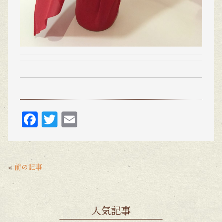
F
T
E
ac
w
m
eb
itt
ai
o
er
l
«
前の記事
o
k
人気記事