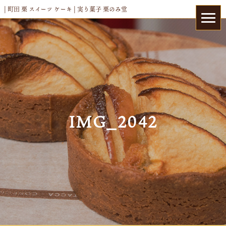
| 町田 栗 スイーツ ケーキ | 実り菓子 栗のみ堂
IMG_2042