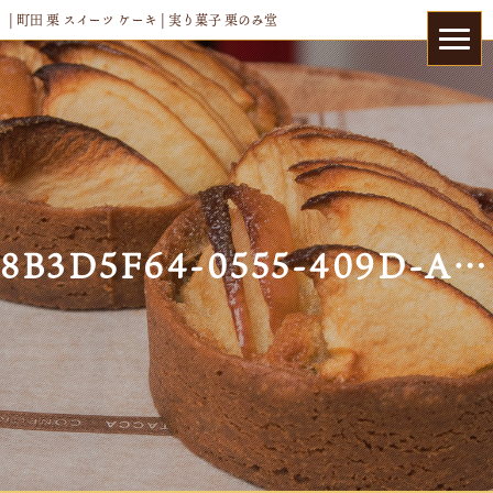
| 町田 栗 スイーツ ケーキ | 実り菓子 栗のみ堂
8B3D5F64-0555-409D-A3E4-5DF25AF13A0E