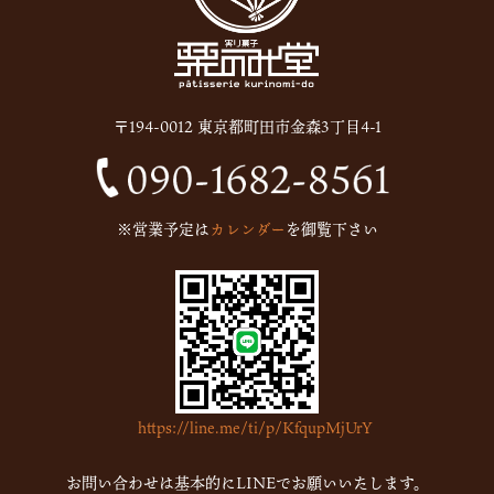
2025年8月
(11)
2025年7月
(12)
2025年6月
(13)
〒194-0012 東京都町田市金森3丁目4-1
2024年12月
(1)
2024年10月
(1)
2024年9月
(1)
※営業予定は
カレンダー
を御覧下さい
2023年5月
(1)
2023年2月
(4)
2023年1月
(7)
2022年12月
(15)
2022年11月
(16)
https://line.me/ti/p/KfqupMjUrY
2022年10月
(6)
2022年9月
(1)
お問い合わせは基本的にLINEでお願いいたします。