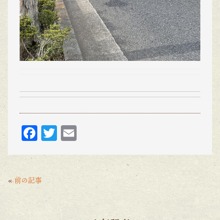
F
T
E
ac
w
m
eb
itt
ai
o
er
l
«
前の記事
o
k