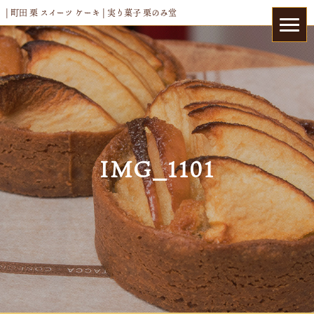
| 町田 栗 スイーツ ケーキ | 実り菓子 栗のみ堂
IMG_1101