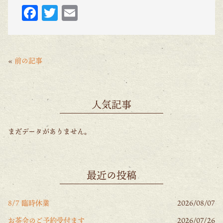
F
T
E
ac
w
m
eb
itt
ai
o
er
l
«
前の記事
o
k
人気記事
まだデータがありません。
最近の投稿
8/7 臨時休業
2026/08/07
お茶会のご予約受付ます
2026/07/26