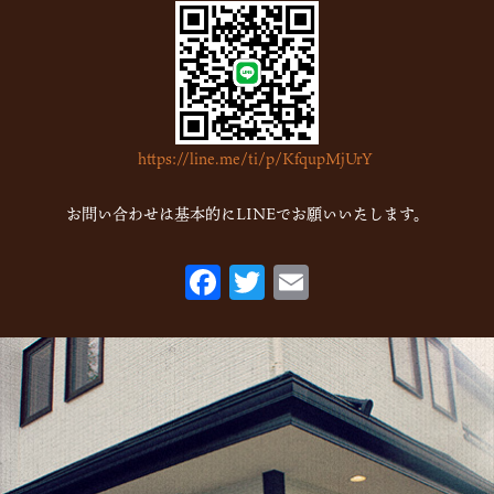
2023年2月
(4)
2023年1月
(7)
2022年12月
(15)
2022年11月
(16)
https://line.me/ti/p/KfqupMjUrY
2022年10月
(6)
2022年9月
(1)
お問い合わせは基本的にLINEでお願いいたします。
2022年7月
(1)
F
T
E
2022年5月
(2)
ac
w
m
2022年3月
(1)
eb
itt
ai
2022年1月
(2)
o
er
l
2021年10月
(1)
o
2021年9月
(1)
k
2021年8月
(1)