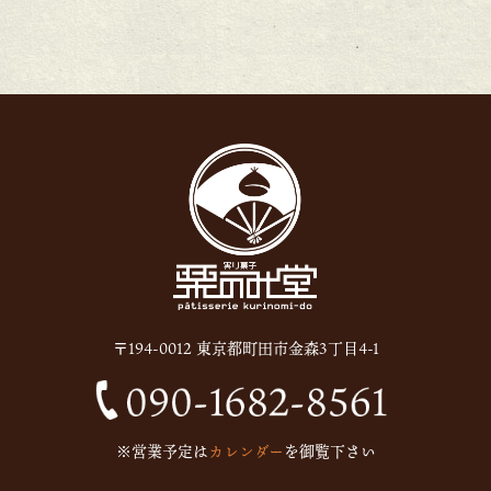
2026年2月
(6)
2026年1月
(1)
2025年12月
(15)
2025年11月
(8)
2025年10月
(6)
2025年9月
(11)
2025年8月
(11)
2025年7月
(12)
2025年6月
(13)
〒194-0012 東京都町田市金森3丁目4-1
2024年12月
(1)
2024年10月
(1)
2024年9月
(1)
※営業予定は
カレンダー
を御覧下さい
2023年5月
(1)