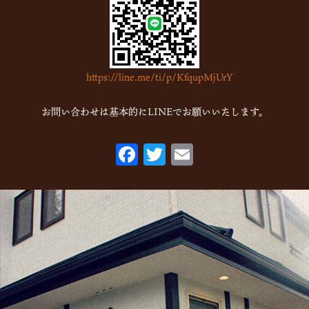
2023年1月
(7)
2022年12月
(15)
2022年11月
(16)
https://line.me/ti/p/KfqupMjUrY
2022年10月
(6)
2022年9月
(1)
お問い合わせは基本的にLINEでお願いいたします。
2022年7月
(1)
F
T
E
2022年5月
(2)
ac
w
m
2022年3月
(1)
eb
itt
ai
2022年1月
(2)
o
er
l
2021年10月
(1)
o
2021年9月
(1)
k
2021年8月
(1)
2021年6月
(1)