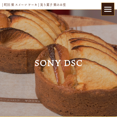
| 町田 栗 スイーツ ケーキ | 実り菓子 栗のみ堂
SONY DSC