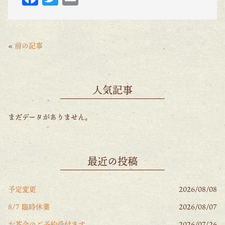
ac
w
m
eb
itt
ai
o
er
l
«
前の記事
o
k
人気記事
まだデータがありません。
最近の投稿
予定変更
2026/08/08
8/7 臨時休業
2026/08/07
お茶会のご予約受付ます
2026/07/26