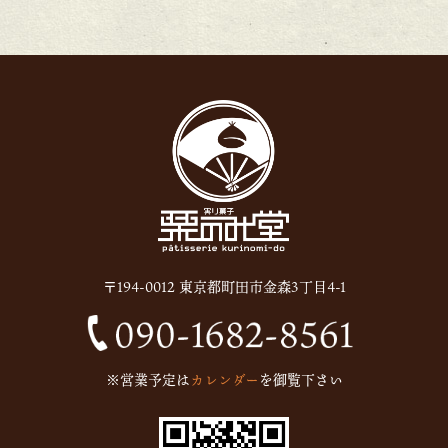
2026年1月
(1)
2025年12月
(15)
2025年11月
(8)
2025年10月
(6)
2025年9月
(11)
2025年8月
(11)
2025年7月
(12)
2025年6月
(13)
〒194-0012 東京都町田市金森3丁目4-1
2024年12月
(1)
2024年10月
(1)
2024年9月
(1)
※営業予定は
カレンダー
を御覧下さい
2023年5月
(1)
2023年2月
(4)